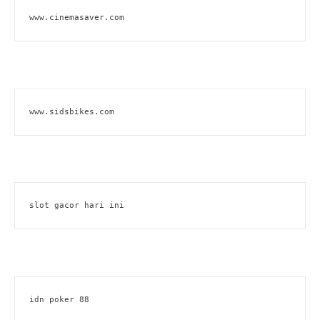
www.cinemasaver.com
www.sidsbikes.com
slot gacor hari ini
idn poker 88