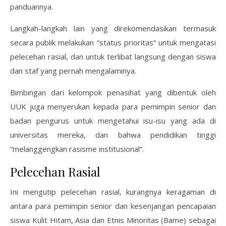
panduannya.
Langkah-langkah lain yang direkomendasikan termasuk
secara publik melakukan “status prioritas” untuk mengatasi
pelecehan rasial, dan untuk terlibat langsung dengan siswa
dan staf yang pernah mengalaminya.
Bimbingan dari kelompok penasihat yang dibentuk oleh
UUK juga menyerukan kepada para pemimpin senior dan
badan pengurus untuk mengetahui isu-isu yang ada di
universitas mereka, dan bahwa pendidikan tinggi
“melanggengkan rasisme institusional”.
Pelecehan Rasial
Ini mengutip pelecehan rasial, kurangnya keragaman di
antara para pemimpin senior dan kesenjangan pencapaian
siswa Kulit Hitam, Asia dan Etnis Minoritas (Bame) sebagai