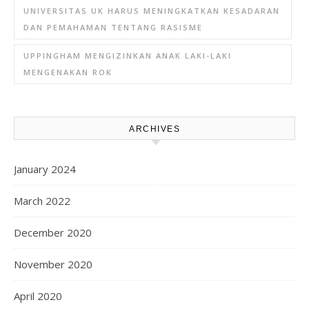
UNIVERSITAS UK HARUS MENINGKATKAN KESADARAN
DAN PEMAHAMAN TENTANG RASISME
UPPINGHAM MENGIZINKAN ANAK LAKI-LAKI
MENGENAKAN ROK
ARCHIVES
January 2024
March 2022
December 2020
November 2020
April 2020