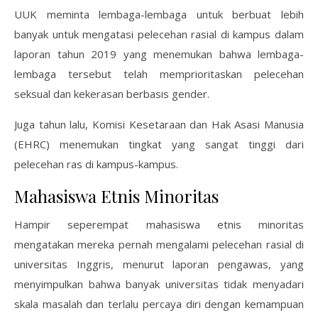
UUK meminta lembaga-lembaga untuk berbuat lebih
banyak untuk mengatasi pelecehan rasial di kampus dalam
laporan tahun 2019 yang menemukan bahwa lembaga-
lembaga tersebut telah memprioritaskan pelecehan
seksual dan kekerasan berbasis gender.
Juga tahun lalu, Komisi Kesetaraan dan Hak Asasi Manusia
(EHRC) menemukan tingkat yang sangat tinggi dari
pelecehan ras di kampus-kampus.
Mahasiswa Etnis Minoritas
Hampir seperempat mahasiswa etnis minoritas
mengatakan mereka pernah mengalami pelecehan rasial di
universitas Inggris, menurut laporan pengawas, yang
menyimpulkan bahwa banyak universitas tidak menyadari
skala masalah dan terlalu percaya diri dengan kemampuan