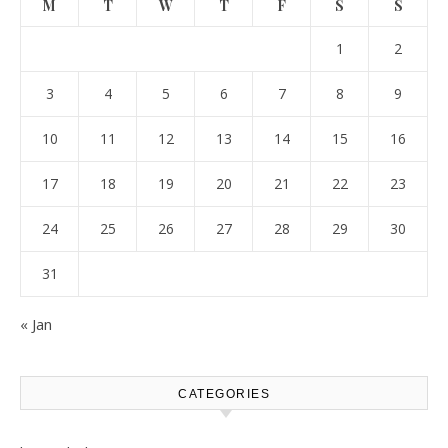
M
T
W
T
F
S
S
1
2
3
4
5
6
7
8
9
10
11
12
13
14
15
16
17
18
19
20
21
22
23
24
25
26
27
28
29
30
31
« Jan
CATEGORIES