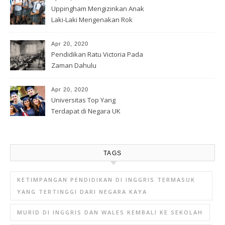
Uppingham Mengizinkan Anak
Laki-Laki Mengenakan Rok
Apr 20, 2020
Pendidikan Ratu Victoria Pada
Zaman Dahulu
Apr 20, 2020
Universitas Top Yang
Terdapat di Negara UK
TAGS
KETIMPANGAN PENDIDIKAN DI INGGRIS TERMASUK
YANG TERTINGGI DARI NEGARA KAYA
MURID DI INGGRIS DAN WALES KEMBALI KE SEKOLAH