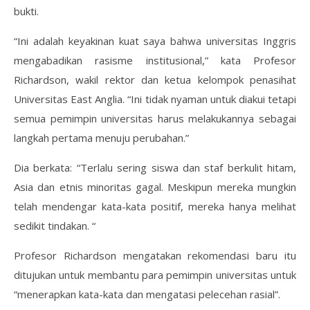
bukti.
“Ini adalah keyakinan kuat saya bahwa universitas Inggris
mengabadikan rasisme institusional,” kata Profesor
Richardson, wakil rektor dan ketua kelompok penasihat
Universitas East Anglia. “Ini tidak nyaman untuk diakui tetapi
semua pemimpin universitas harus melakukannya sebagai
langkah pertama menuju perubahan.”
Dia berkata: “Terlalu sering siswa dan staf berkulit hitam,
Asia dan etnis minoritas gagal. Meskipun mereka mungkin
telah mendengar kata-kata positif, mereka hanya melihat
sedikit tindakan. “
Profesor Richardson mengatakan rekomendasi baru itu
ditujukan untuk membantu para pemimpin universitas untuk
“menerapkan kata-kata dan mengatasi pelecehan rasial”.