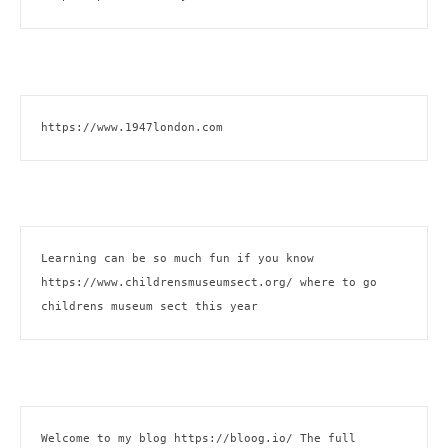
https://www.1947london.com
Learning can be so much fun if you know 
https://www.childrensmuseumsect.org/
 where to go 
childrens museum sect this year
Welcome to my blog 
https://bloog.io/ 
The full 