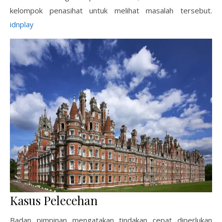
kelompok penasihat untuk melihat masalah tersebut.
idnplay
Kasus Pelecehan
Badan pimpinan mengatakan tindakan cepat diperlukan