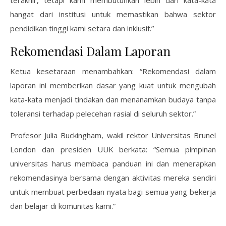
terakhir, tetapi kami membutuhkan lebih dari kata-kata
hangat dari institusi untuk memastikan bahwa sektor
pendidikan tinggi kami setara dan inklusif.”
Rekomendasi Dalam Laporan
Ketua kesetaraan menambahkan: “Rekomendasi dalam
laporan ini memberikan dasar yang kuat untuk mengubah
kata-kata menjadi tindakan dan menanamkan budaya tanpa
toleransi terhadap pelecehan rasial di seluruh sektor.”
Profesor Julia Buckingham, wakil rektor Universitas Brunel
London dan presiden UUK berkata: “Semua pimpinan
universitas harus membaca panduan ini dan menerapkan
rekomendasinya bersama dengan aktivitas mereka sendiri
untuk membuat perbedaan nyata bagi semua yang bekerja
dan belajar di komunitas kami.”