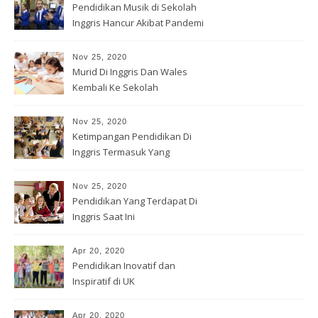
Pendidikan Musik di Sekolah
Inggris Hancur Akibat Pandemi
Nov 25, 2020
Murid Di Inggris Dan Wales
Kembali Ke Sekolah
Nov 25, 2020
Ketimpangan Pendidikan Di
Inggris Termasuk Yang
Tertinggi
Nov 25, 2020
Pendidikan Yang Terdapat Di
Inggris Saat Ini
Apr 20, 2020
Pendidikan Inovatif dan
Inspiratif di UK
Apr 20, 2020