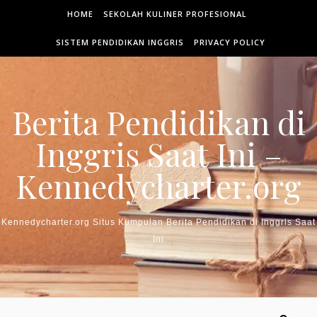
Skip to content
HOME
SEKOLAH KULINER PROFESIONAL
SISTEM PENDIDIKAN INGGRIS
PRIVACY POLICY
Berita Pendidikan di
Inggris Saat Ini –
Kennedycharter.org
Kennedycharter.org Situs Kumpulan Berita Pendidikan di Inggris Saat
Ini