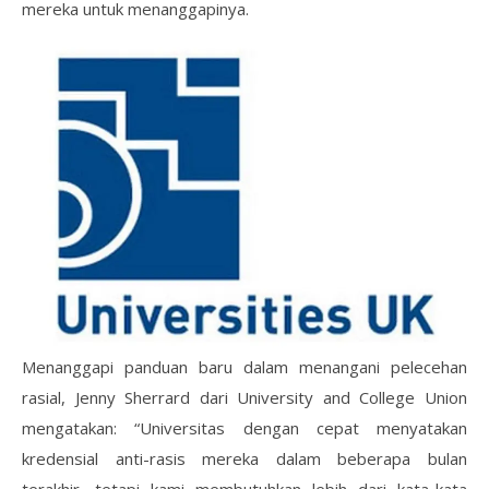
mereka untuk menanggapinya.
Menanggapi panduan baru dalam menangani pelecehan
rasial, Jenny Sherrard dari University and College Union
mengatakan: “Universitas dengan cepat menyatakan
kredensial anti-rasis mereka dalam beberapa bulan