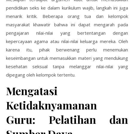
pendidikan seks ke dalam kurikulum wajib, langkah ini juga
menarik kritik. Beberapa orang tua dan kelompok
masyarakat khawatir bahwa ini dapat mengarah pada
pengajaran nilai-nilai yang bertentangan dengan
kepercayaan agama atau nilai-nilai keluarga mereka. Oleh
karena itu, pihak berwenang perlu menemukan
keseimbangan untuk memasukkan materi yang mendukung
kesehatan seksual tanpa melanggar nilai-nilai yang
dipegang oleh kelompok tertentu.
Mengatasi
Ketidaknyamanan
Guru: Pelatihan dan
Sumber Daya