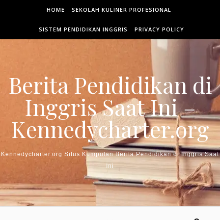
Skip to content
HOME
SEKOLAH KULINER PROFESIONAL
SISTEM PENDIDIKAN INGGRIS
PRIVACY POLICY
Berita Pendidikan di
Inggris Saat Ini –
Kennedycharter.org
Kennedycharter.org Situs Kumpulan Berita Pendidikan di Inggris Saat
Ini