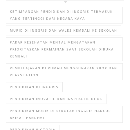
KETIMPANGAN PENDIDIKAN DI INGGRIS TERMASUK
YANG TERTINGGI DARI NEGARA KAYA
MURID DI INGGRIS DAN WALES KEMBALI KE SEKOLAH
PAKAR KESEHATAN MENTAL MENGATAKAN
PRIORITASKAN PERMAINAN SAAT SEKOLAH DIBUKA
KEMBALI
PEMBELAJARAN DI RUMAH MENGGUNAKAN XBOX DAN
PLAYSTATION
PENDIDIKAN DI INGGRIS
PENDIDIKAN INOVATIF DAN INSPIRATIF DI UK
PENDIDIKAN MUSIK DI SEKOLAH INGGRIS HANCUR
AKIBAT PANDEMI
PENDIDIKAN VICTORIA