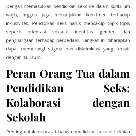
Dengan memasukkan pendidikan seks ke dalam kurikulum
wajib, Inggris juga menunjukkan komitmen terhadap
inklusivitas. Pendidikan seks harus mencakup topik-topik
seperti orientasi seksual, identitas gender, dan
penghargaan terhadap perbedaan. Langkah ini diharapkan
dapat memerangi stigma dan diskriminasi yang terkait
dengan isu-isu ini.
Peran Orang Tua dalam
Pendidikan Seks:
Kolaborasi dengan
Sekolah
Penting untuk mencatat bahwa pendidikan seks di sekolah