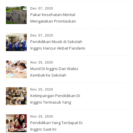
Pemahaman Tentang
Rasisme
Dec 07, 2020
Pakar Kesehatan Mental
Mengatakan Prioritaskan
Permainan
Dec 07, 2020
Pendidikan Musik di Sekolah
Inggris Hancur Akibat Pandemi
Nov 25, 2020
Murid Di Inggris Dan Wales
Kembali Ke Sekolah
Nov 25, 2020
Ketimpangan Pendidikan Di
Inggris Termasuk Yang
Tertinggi
Nov 25, 2020
Pendidikan Yang Terdapat Di
Inggris Saat Ini