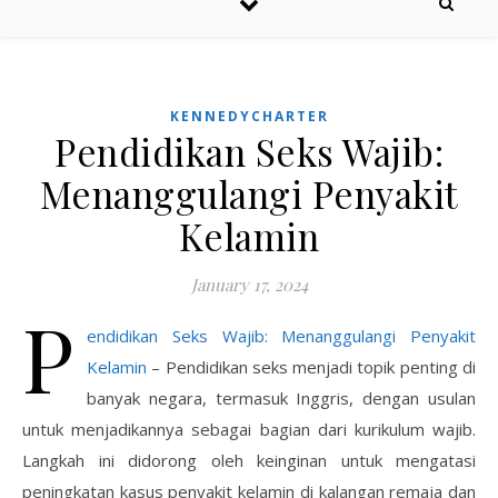
KENNEDYCHARTER
Pendidikan Seks Wajib:
Menanggulangi Penyakit
Kelamin
January 17, 2024
P
endidikan Seks Wajib: Menanggulangi Penyakit
Kelamin
– Pendidikan seks menjadi topik penting di
banyak negara, termasuk Inggris, dengan usulan
untuk menjadikannya sebagai bagian dari kurikulum wajib.
Langkah ini didorong oleh keinginan untuk mengatasi
peningkatan kasus penyakit kelamin di kalangan remaja dan