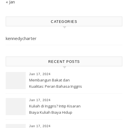
« Jan
CATEGORIES
kennedycharter
RECENT POSTS
Jan 17, 2024
Membangun Bakat dan
Kualitas: Peran Bahasa Inggris
Jan 17, 2024
Kuliah di Inggris? Intip Kisaran
Biaya Kuliah Biaya Hidup
Jan 17, 2024