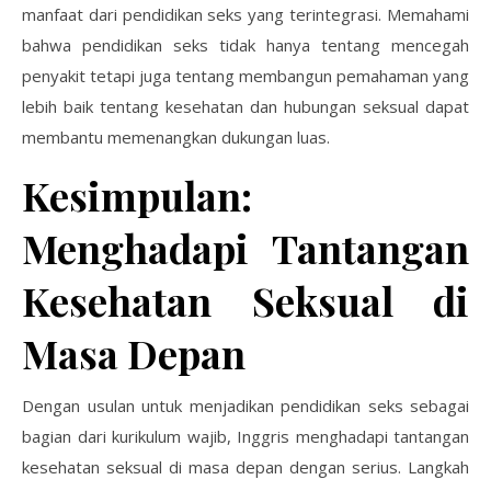
manfaat dari pendidikan seks yang terintegrasi. Memahami
bahwa pendidikan seks tidak hanya tentang mencegah
penyakit tetapi juga tentang membangun pemahaman yang
lebih baik tentang kesehatan dan hubungan seksual dapat
membantu memenangkan dukungan luas.
Kesimpulan:
Menghadapi Tantangan
Kesehatan Seksual di
Masa Depan
Dengan usulan untuk menjadikan pendidikan seks sebagai
bagian dari kurikulum wajib, Inggris menghadapi tantangan
kesehatan seksual di masa depan dengan serius. Langkah