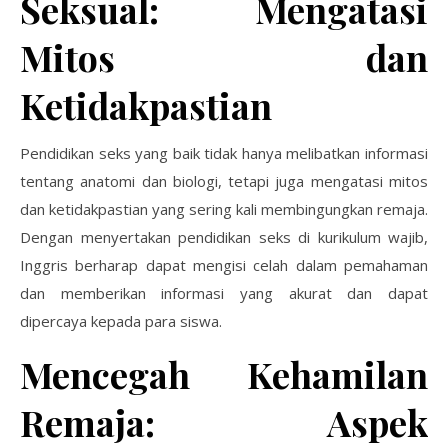
Seksual: Mengatasi
Mitos dan
Ketidakpastian
Pendidikan seks yang baik tidak hanya melibatkan informasi
tentang anatomi dan biologi, tetapi juga mengatasi mitos
dan ketidakpastian yang sering kali membingungkan remaja.
Dengan menyertakan pendidikan seks di kurikulum wajib,
Inggris berharap dapat mengisi celah dalam pemahaman
dan memberikan informasi yang akurat dan dapat
dipercaya kepada para siswa.
Mencegah Kehamilan
Remaja: Aspek