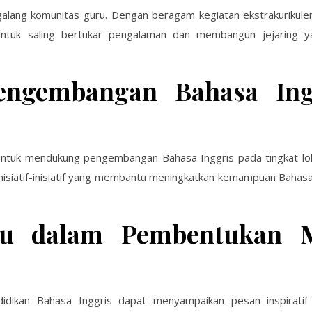
lang komunitas guru. Dengan beragam kegiatan ekstrakurikuler
untuk saling bertukar pengalaman dan membangun jejaring y
engembangan Bahasa Ing
tuk mendukung pengembangan Bahasa Inggris pada tingkat loka
nisiatif-inisiatif yang membantu meningkatkan kemampuan Bahasa 
ru dalam Pembentukan 
dikan Bahasa Inggris dapat menyampaikan pesan inspiratif