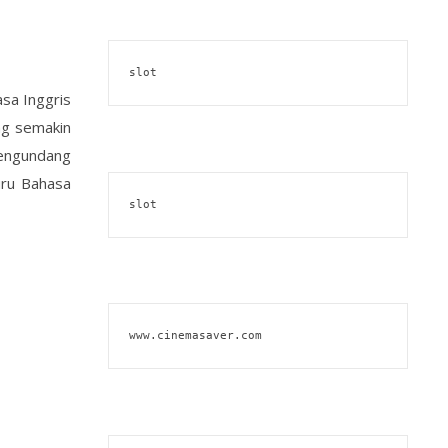
slot
sa Inggris
ng semakin
mengundang
uru Bahasa
slot
www.cinemasaver.com