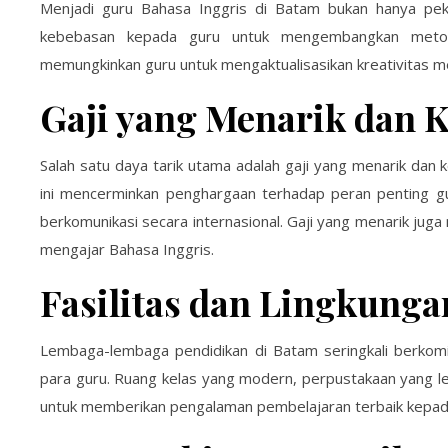
Menjadi guru Bahasa Inggris di Batam bukan hanya peke
kebebasan kepada guru untuk mengembangkan metode
memungkinkan guru untuk mengaktualisasikan kreativitas 
Gaji yang Menarik dan K
Salah satu daya tarik utama adalah gaji yang menarik dan
ini mencerminkan penghargaan terhadap peran penting 
berkomunikasi secara internasional. Gaji yang menarik juga 
mengajar Bahasa Inggris.
Fasilitas dan Lingkung
Lembaga-lembaga pendidikan di Batam seringkali berkomi
para guru. Ruang kelas yang modern, perpustakaan yang l
untuk memberikan pengalaman pembelajaran terbaik kepad