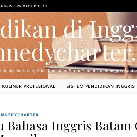
NGGRIS
PRIVACY POLICY
dikan di Inggr
nedycharter
ennedycharter.org Situs Kumpulan Berita Pendidikan di Inggris Saat I
 KULINER PROFESIONAL
SISTEM PENDIDIKAN INGGRIS
ENNEDYCHARTER
 Bahasa Inggris Batam 