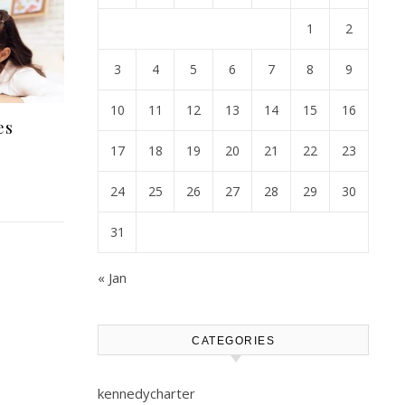
1
2
3
4
5
6
7
8
9
10
11
12
13
14
15
16
es
17
18
19
20
21
22
23
24
25
26
27
28
29
30
31
« Jan
CATEGORIES
kennedycharter