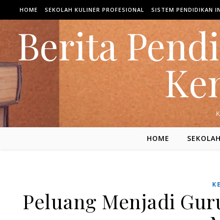
Skip to content
HOME
SEKOLAH KULINER PROFESIONAL
SISTEM PENDIDIKAN I
Berita Pendi
Ken
K
HOME
SEKOLAH
K
Peluang Menjadi Guru