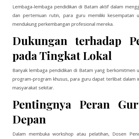
Lembaga-lembaga pendidikan di Batam aktif dalam mengga
dan pertemuan rutin, para guru memiliki kesempatan 
mendukung perkembangan profesional mereka.
Dukungan terhadap P
pada Tingkat Lokal
Banyak lembaga pendidikan di Batam yang berkomitmen un
program-program khusus, para guru dapat terlibat dalam i
masyarakat sekitar.
Pentingnya Peran Gu
Depan
Dalam membuka workshop atau pelatihan, Dosen Pendi