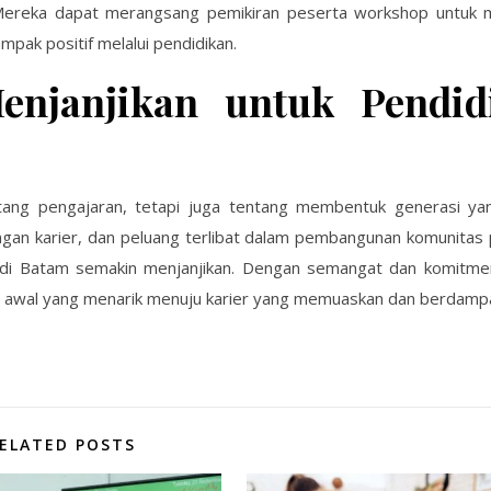
reka dapat merangsang pemikiran peserta workshop untuk me
ak positif melalui pendidikan.
enjanjikan untuk Pendid
ntang pengajaran, tetapi juga tentang membentuk generasi 
ngan karier, dan peluang terlibat dalam pembangunan komunitas 
 di Batam semakin menjanjikan. Dengan semangat dan komitme
h awal yang menarik menuju karier yang memuaskan dan berdampak
ELATED POSTS