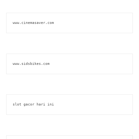
www.cinemasaver.com
www.sidsbikes.com
slot gacor hari ini