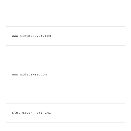
www.cinemasaver.com
www.sidsbikes.com
slot gacor hari ini