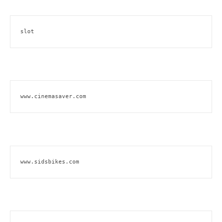
slot
www.cinemasaver.com
www.sidsbikes.com