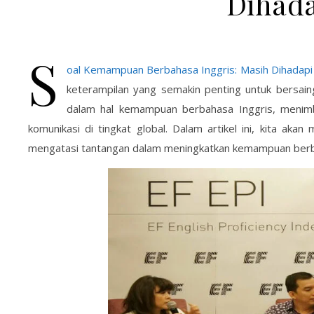
Dihada
S
oal Kemampuan Berbahasa Inggris: Masih Dihadapi
keterampilan yang semakin penting untuk bersaing
dalam hal kemampuan berbahasa Inggris, menimb
komunikasi di tingkat global. Dalam artikel ini, kita akan
mengatasi tantangan dalam meningkatkan kemampuan berba