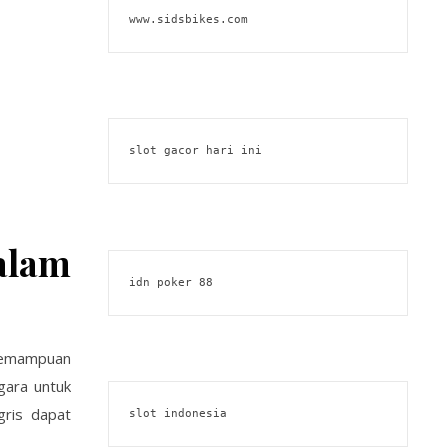
www.sidsbikes.com
slot gacor hari ini
alam
idn poker 88
 Kemampuan
gara untuk
gris dapat
slot indonesia