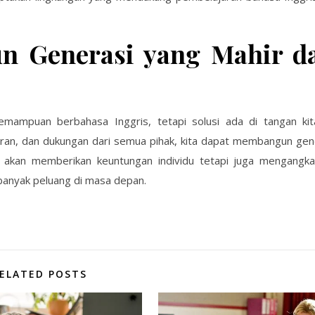
n Generasi yang Mahir d
mampuan berbahasa Inggris, tetapi solusi ada di tangan ki
jaran, dan dukungan dari semua pihak, kita dapat membangun gen
 akan memberikan keuntungan individu tetapi juga mengangka
 banyak peluang di masa depan.
ELATED POSTS