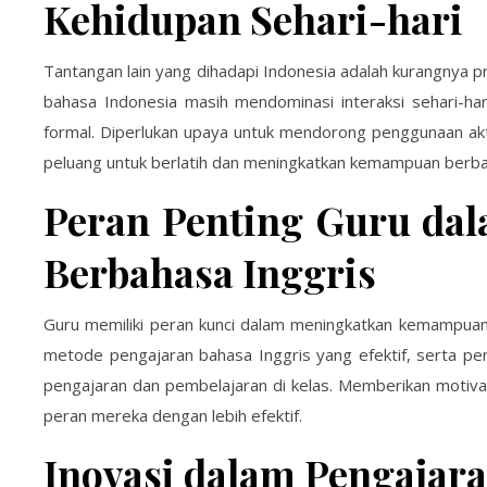
Kehidupan Sehari-hari
Tantangan lain yang dihadapi Indonesia adalah kurangnya pr
bahasa Indonesia masih mendominasi interaksi sehari-hari
formal. Diperlukan upaya untuk mendorong penggunaan akti
peluang untuk berlatih dan meningkatkan kemampuan berba
Peran Penting Guru d
Berbahasa Inggris
Guru memiliki peran kunci dalam meningkatkan kemampuan
metode pengajaran bahasa Inggris yang efektif, serta p
pengajaran dan pembelajaran di kelas. Memberikan motiva
peran mereka dengan lebih efektif.
Inovasi dalam Pengajara