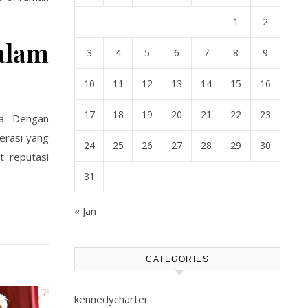
1
2
alam
3
4
5
6
7
8
9
10
11
12
13
14
15
16
17
18
19
20
21
22
23
ta. Dengan
erasi yang
24
25
26
27
28
29
30
t reputasi
31
« Jan
CATEGORIES
kennedycharter