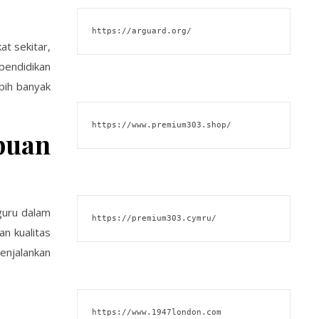
https://arguard.org/
at sekitar,
pendidikan
bih banyak
https://www.premium303.shop/
puan
guru dalam
https://premium303.cymru/
n kualitas
enjalankan
https://www.1947london.com