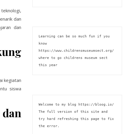
 teknologi,
enarik dan
ajaran dan
Learning can be so much fun if you 
know 
ung
https://www.childrensmuseumsect.org/
where to go childrens museum sect 
this year
i kegiatan
antu siswa
Welcome to my blog 
https://bloog.io/ 
 dan
The full version of this site and 
try hard refreshing this page to fix 
the error.