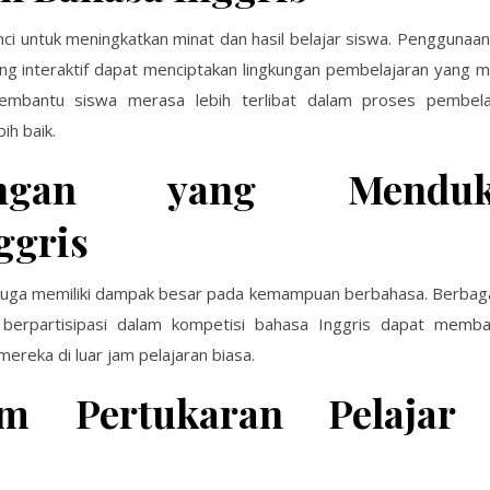
ci untuk meningkatkan minat dan hasil belajar siswa. Penggunaan
ng interaktif dapat menciptakan lingkungan pembelajaran yang m
 membantu siswa merasa lebih terlibat dalam proses pembel
h baik.
kungan yang Menduk
ggris
juga memiliki dampak besar pada kemampuan berbahasa. Berbaga
uk berpartisipasi dalam kompetisi bahasa Inggris dapat memb
reka di luar jam pelajaran biasa.
am Pertukaran Pelajar