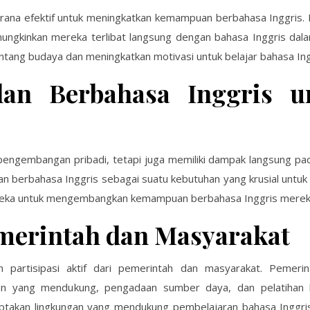
arana efektif untuk meningkatkan kemampuan berbahasa Inggris. 
ungkinkan mereka terlibat langsung dengan bahasa Inggris dal
ntang budaya dan meningkatkan motivasi untuk belajar bahasa Ing
an Berbahasa Inggris u
engembangan pribadi, tetapi juga memiliki dampak langsung pa
n berbahasa Inggris sebagai suatu kebutuhan yang krusial untuk 
ereka untuk mengembangkan kemampuan berbahasa Inggris merek
Pemerintah dan Masyarakat
partisipasi aktif dari pemerintah dan masyarakat. Pemerin
an yang mendukung, pengadaan sumber daya, dan pelatihan b
ptakan lingkungan yang mendukung pembelajaran bahasa Inggri