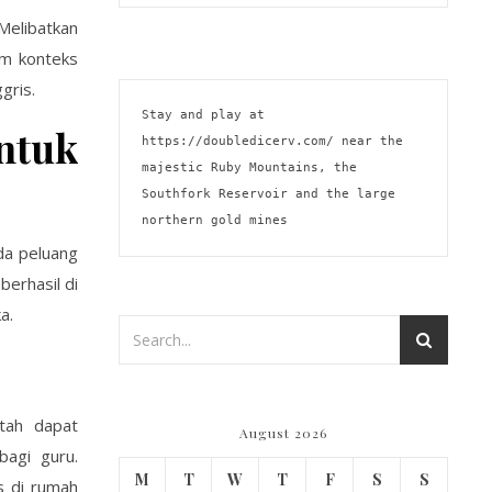
Melibatkan
am konteks
gris.
Stay and play at 
ntuk
https://doubledicerv.com/
 near the 
majestic Ruby Mountains, the 
Southfork Reservoir and the large 
northern gold mines
da peluang
berhasil di
a.
tah dapat
August 2026
agi guru.
M
T
W
T
F
S
S
s di rumah