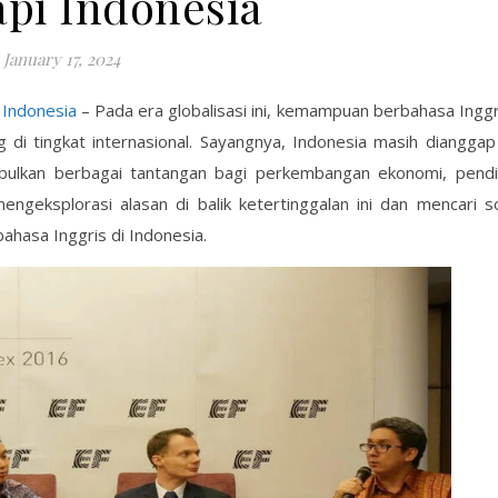
pi Indonesia
January 17, 2024
 Indonesia
– Pada era globalisasi ini, kemampuan berbahasa Inggr
 di tingkat internasional. Sayangnya, Indonesia masih dianggap 
ulkan berbagai tantangan bagi perkembangan ekonomi, pendi
 mengeksplorasi alasan di balik ketertinggalan ini dan mencari s
hasa Inggris di Indonesia.