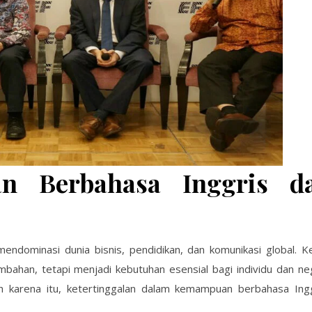
n Berbahasa Inggris d
mendominasi dunia bisnis, pendidikan, dan komunikasi global.
ahan, tetapi menjadi kebutuhan esensial bagi individu dan ne
 Oleh karena itu, ketertinggalan dalam kemampuan berbahasa Ing