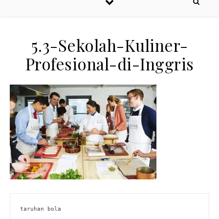
5.3-Sekolah-Kuliner-
Profesional-di-Inggris
taruhan bola