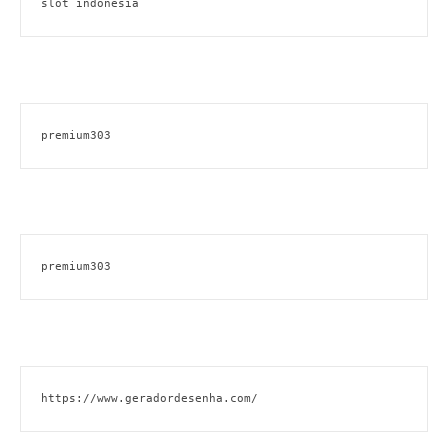
slot indonesia
premium303
premium303
https://www.geradordesenha.com/