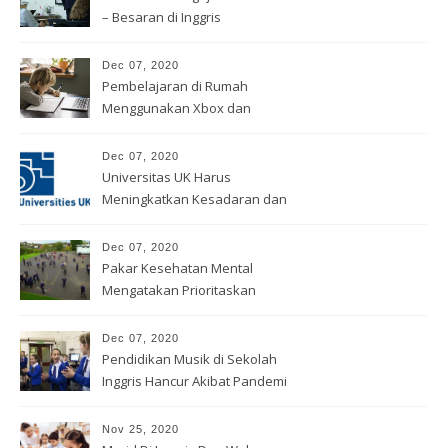
– Besaran di Inggris
Dec 07, 2020
Pembelajaran di Rumah
Menggunakan Xbox dan
PlayStation
Dec 07, 2020
Universitas UK Harus
Meningkatkan Kesadaran dan
Pemahaman Tentang
Rasisme
Dec 07, 2020
Pakar Kesehatan Mental
Mengatakan Prioritaskan
Permainan
Dec 07, 2020
Pendidikan Musik di Sekolah
Inggris Hancur Akibat Pandemi
Nov 25, 2020