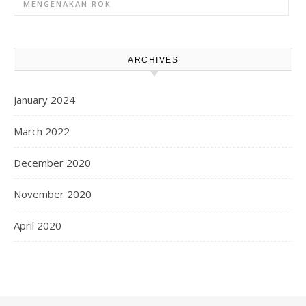
MENGENAKAN ROK
ARCHIVES
January 2024
March 2022
December 2020
November 2020
April 2020