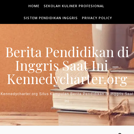
Skip to content
HOME
SEKOLAH KULINER PROFESIONAL
SISTEM PENDIDIKAN INGGRIS
PRIVACY POLICY
Berita Pendidikan di
Inggris Saat Ini –
Kennedycharter.org
Kennedycharter.org Situs Kumpulan Berita Pendidikan di Inggris Saat
Ini