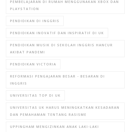
PEMBELAJARAN DI RUMAH MENGGUNAKAN XBOX DAN
PLAYSTATION
PENDIDIKAN DI INGGRIS
PENDIDIKAN INOVATIF DAN INSPIRATIF DI UK
PENDIDIKAN MUSIK DI SEKOLAH INGGRIS HANCUR
AKIBAT PANDEMI
PENDIDIKAN VICTORIA
REFORMASI PENGAJARAN BESAR - BESARAN DI
INGGRIS
UNIVERSITAS TOP DI UK
UNIVERSITAS UK HARUS MENINGKATKAN KESADARAN
DAN PEMAHAMAN TENTANG RASISME
UPPINGHAM MENGIZINKAN ANAK LAKI-LAKI