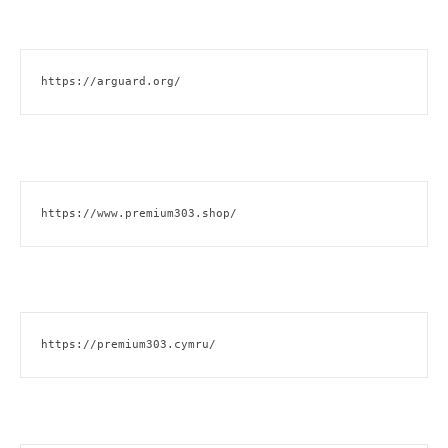
https://arguard.org/
https://www.premium303.shop/
https://premium303.cymru/